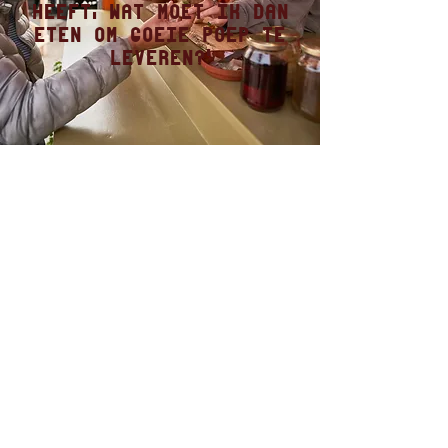
heeft, wat moet ik dan
eten om goeie poep te
leveren?'