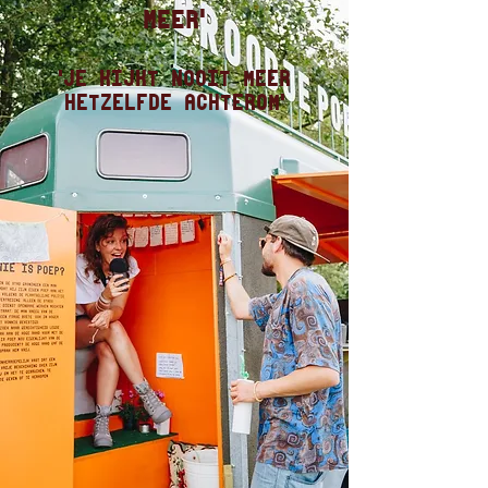
meer'
'Je kijkt nooit meer
hetzelfde achterom'