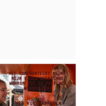
'het confronteert me met
mijn eigen weerstand.
Waarom zie ik poep als
waardeloos?
'Als poep waarden