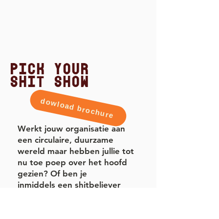
Pick your
Shit show
dowload brochure
Werkt jouw organisatie aan
een circulaire, duurzame
wereld maar hebben jullie tot
nu toe poep over het hoofd
gezien? Of ben je
inmiddels
een shitbeliever
geworden en wil je anderen
hier in meekrijgen?