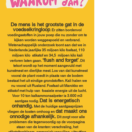
De mens is h
et grootste gat in de
voedselkringloop
. Er z
itten b
orde
n
vol
Simone Uijttenwaal
voedingsstoffen in jouw poep die nu zonder om te
Uijttewaal van Overbeek V.O.F
kijken word
en weggespoeld en verbrand.
Meleveldsestraat 10, Horssen, Gelderland
Wetenschappelijk onderzoek toont aan dat we in
10:00 - 14:30
Nederlands jaarlijks 35 miljoen kilo fosfaat, 110
miljoen kilo stikstof en 34,5 miljoen kilo kali
‘flush and forget’
verloren laten gaan.
. Dit
tekort wordt op het moment aangevuld met
kunstmest en dierlijke mest. Los
van dat kunstmest
vooral de plant voedt in plaats van de bodem
bestaat het uit eindige grondstoffen.
K
ali halen we
nu vooral uit Rusland.
Fosfaat uit Marokko en
stikstof met hulp van fossiele energie uit de lucht.
Voor 10 ton kalkammonsalpeter is 3.600 m3
Dat is energetisch
aardgas nodig.
onhandig.
Met de huidige aardgasprijzen
dat maakt ons
vliegen de kosten omhoog en
onnodige afhankelijk.
Dit zorgt voor alle
pro
bleme
n die tegenwoordi
g op de voorpagina
staan van de kranten: verschraling, het