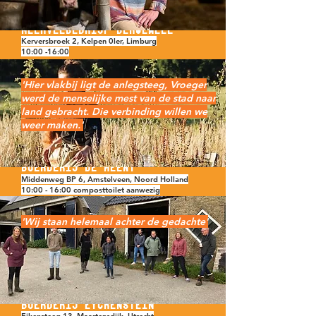
Thieu Bongers
Melkveebedrijf bergewell
Kerversbroek 2, Kelpen 0ler, Limburg
10:00 -16:00
'Hier vlakbij ligt de anlegsteeg, Vroeger
werd de menselijke mest van de stad naar
land gebracht. Die verbinding willen we
weer maken.'
Marten
Boerderij de Meent
Middenweg BP 6, Amstelveen, Noord Holland
10:00 - 16:00 composttoilet aanwezig
'Wij staan helemaal achter de gedachte'
Josephine Schuurman
Boerderij Eyckenstein