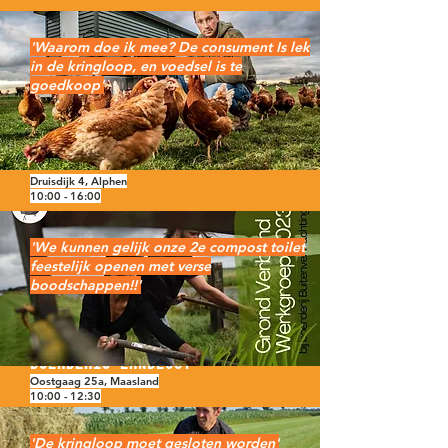
'Waarom doe ik mee? De consument Is lek
in de kringloop, en voedsel is te
goedkoop'
Alphons de roy
Vof de roy
Druisdijk 4, Alphen
10:00 - 16:00
'We kunnen gelijk onze 2e compost toilet
feestelijk openen met verse
boodschappen!!'
Roel van Buuren
Boerderij Landlust
Oostgaag 25a, Maasland
10:00 - 12:30
'De kringloop moet gesloten worden'