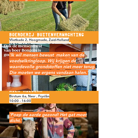
Marrit en Bas
Boerderij Buitenverwachting
Vlietkade 2, Hoogmade, Zuid-Holland
10:00 - 16:00, composttoilet aanwezig
'Ik wil mensen bewust maken van de
voedselkringloop. Wij krijgen de
waardevolle grondstoffen niet meer terug.
Die moeten we ergens vandaan halen.'
Niek Miedema
Birstum 6a, Nesr , Fryslân
10:00 - 16:00
'Poep de aarde gezond! Het gat moet
dicht.'