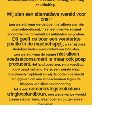
stikstofprobleem, ammoniak vervuiling, uitputting
en uitbuiting.
Wij zien een alternatieve wereld voor
ons:
`
Een wereld waar we de boer niet alleen zien als
voedselproducent, maar een nieuwe sociaal
economische rol vervult als nutriënten recycelaar.
Dit geeft de
b
oer een versterkte
positie in de maatschappij,
waar zij onze
st
edelijke lasten weer omtover
en tot lusten.
niet alleen
Een wereld waar de burger
voedselconsument is maar ook poep
producent
. Het land voedt jou, en jij voedt op
jouw beurt het land. Het is een wereld waar
biodiversiteit opbloeit en wij de bodem de kracht
teruggeven om ons te b
eschermen teg
en de
klappen van klimaatverandering.
samenlevingsinclusieve
Het is een
kringlooplandbouw
, een wederkerige wereld
tussen stad en land, waar boer en burger elkaar
bedienen.
‘Give a shit!’.
Daarom roepen wij jou op: