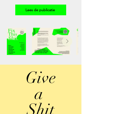
Lees de publicatie
Give
a
Shit