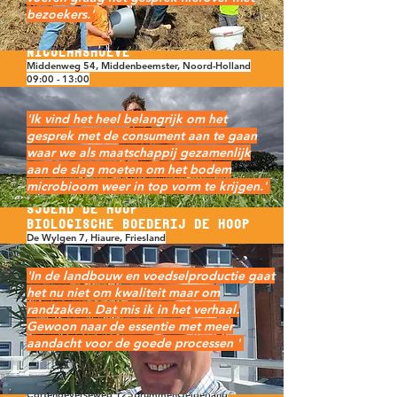
bezoekers.'
Niek Konijn
Nicolaashoeve
Middenweg 54, Middenbeemster, Noord-Holland
09:00 - 13:00
'Ik vind het heel belangrijk om het
gesprek met de consument aan te gaan
waar we als maatschappij gezamenlijk
aan de slag moeten om het bodem
microbioom weer in top vorm te krijgen.'
Sjoerd de Hoop
biologische boederij de Hoop
De Wylgen 7, Hiaure, Friesland
10:00 - 16:00
'In de landbouw en voedselproductie gaat
het nu niet om kwaliteit maar om
randzaken. Dat mis ik in het verhaal.
Gewoon naar de essentie met meer
aandacht voor de goede processen '
Jan Willem Breukink
Cortenoeverseweg 125BrummenGelderland