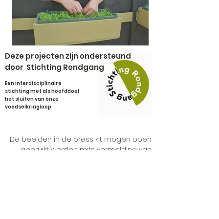
Deze projecten zijn ondersteund
door Stichting Rondgang
Een interdisciplinaire
stichting met als hoofddoel
het sluiten van onze
voedselkringloop
De beelden in de press kit mogen open
gebruikt worden mits vermelding van
project, naam en fotograaf .
PRESS KIT
© 2019 BROODJE POEP is een initiatief van
Social Designer Fides Lapidaire